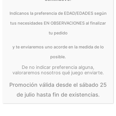
Indícanos la preferencia de EDAD/EDADES según
tus necesidades EN OBSERVACIONES al finalizar
Productos relacionados
tu pedido
y te enviaremos uno acorde en la medida de lo
posible.
De no indicar preferencia alguna,
valoraremos nosotros qué juego enviarte.
Promoción válida desde el sábado 25
de julio hasta fin de existencias.
Operación Dinamita
Fipolino
13,99
€
11,99
€