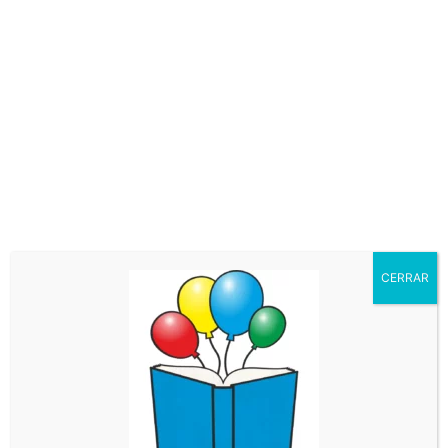
Una vez creados los personajes, con la
ayuda del teatrillo incluido en el set, se
puede representar el cuento, siendo fiel a la
historia, o podemos dejar volar la
imaginación. El set del “Gato con Botas”
incluye al joven heredero, el gato con botas
y al ogro. Además se incluyen distintos
complementos para decorar a tus títeres.
10,99
€
CERRAR
Editorial
Ludattica
Competencias
Lógica